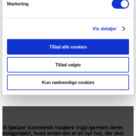
Marketing
By
Din besked
Vis detaljer
10 + 11
=
Tillad alle cookies
Indsend
Tillad valgte
Skal I selv bygge et helt nyt hus, kan vi anbefale jer at vælge et
byggetilsyn i forbindelse med projektet. Læs mere om vores
skræddersyede service af
byggetilsyn
til jer, som selv kaster jer ud i
byggeprojektet!
Kun nødvendige cookies
Vi hjælper kommende husejere trygt igennem deres
boligprojekt, hvad enten det er et nyt hus, der skal