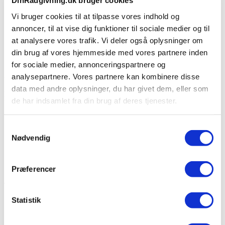
DinRådgivning.dk bruger cookies
de rigtige tilbud fra håndværkerne og sørger for, at de
Vi bruger cookies til at tilpasse vores indhold og
overholder alle tidsplaner, byggetekniske løsninger samt krav
og anvisninger. Vi kan også føre tilsyn på de kritiske punkter i
annoncer, til at vise dig funktioner til sociale medier og til
byggeriet, så kvaliteten overholdes.
at analysere vores trafik. Vi deler også oplysninger om
din brug af vores hjemmeside med vores partnere inden
Kontakt os
for sociale medier, annonceringspartnere og
analysepartnere. Vores partnere kan kombinere disse
Vil du hjælpes sikkert gennem dit kommende byggeprojekt? Så
data med andre oplysninger, du har givet dem, eller som
indhent et tilbud i kontaktformularen – så vender vi tilbage hurtigst
muligt.
de har indsamlet fra din brug af deres tjenester.
Kontakt os for nærmere information. Vi svarer indenfor 24
Samtykkevalg
timer.
Nødvendig
Navn og efternavn
Email adresse
Præferencer
Telefonnummer
Statistik
Ejendommens adresse
Postnummer