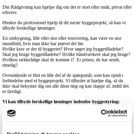
Din Rådgivning kan hjælpe dig om det er stort eller småt, privat eller
erhverv.
Ønsker du professionel hjælp til dit næste byggeprojekt, så kan vi
tilbyde forskellige løsninger.
En ombygning, lille eller stor eller renovering, kan være en stor
mundfuld, hvis man ikke har prøvet det før.
Hvilke krav er der til byggeriet? Hvor søger jeg byggetilladelse?
Skal jeg bruge byggetilladelse? Hvilke håndværkere skal jeg bruge?
Hvilken rækkefølge skal de komme i? Er prisen, de har sendt,
rimelig?
Ovenstående er blot en lille del af de spørgsmål, som kan opstå i
forbindelse med et byggeprojekt. Vi tilbyder at hjælpe dig, så du
ikke skal bekymre dig om alle disse ting og kan slappe af, indtil det
er færdigt.
Vi kan tilbyde forskellige løsninger indenfor byggestyring:
En lille løsning, hvor vi står for opsyn og tidsplan af byggeriet
samt dialog med håndværkerne.
Vi kan hjælpe dig med en total løsning, hvor vi står for al
kommunikation med arkitekt, entreprenører, myndigheder mv.
Vores byggerådgiver er med i alle faser af byggeriet. Vi finder