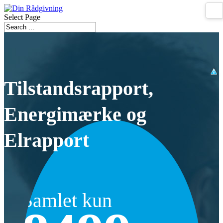
Select Page
Tilstandsrapport,
Energimærke og
Elrapport
Samlet kun