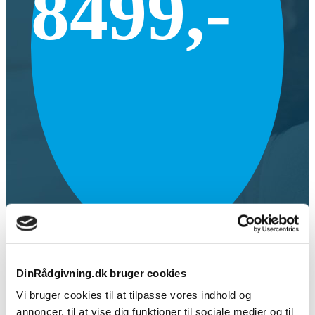
8499,-
DinRådgivning.dk bruger cookies
Få tilstandsrapport, energimærke og elrapport for en samlet
pris på kun kr. 8499.
Vi bruger cookies til at tilpasse vores indhold og
annoncer, til at vise dig funktioner til sociale medier og til