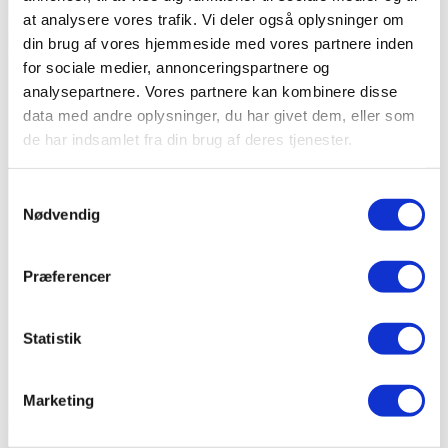
Vi er både hurtigere og billigere end nogen anden på
at analysere vores trafik. Vi deler også oplysninger om
markedet!
din brug af vores hjemmeside med vores partnere inden
Dette er inkluderet:
for sociale medier, annonceringspartnere og
analysepartnere. Vores partnere kan kombinere disse
Tilstandsrapport -> et overblik over den pågældende
data med andre oplysninger, du har givet dem, eller som
ejendoms tilstand
de har indsamlet fra din brug af deres tjenester.
Energimærke -> udarbejdelse og besigtigelse af
energimærke på privatbolig
Elrapport -> grundig gennemgang af boligens
Samtykkevalg
elinstallationer
Nødvendig
Tilbud er gældende i københavn og på huse op til 200 m2. Udenfor
København kan der komme et kørselstillæg.
Præferencer
Der er tillæg på villalejligheder og ideel anparter som kræver
fællesdel rapporter.
Statistik
Udfyld formularen herunder eller ring til
os på 71 96 96 15
Marketing
Navn