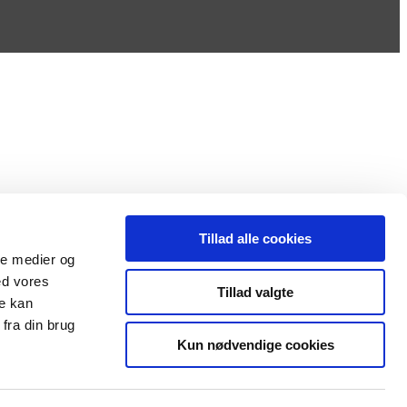
Tillad alle cookies
gorized as necessary are stored on your browser as they are essential
ale medier og
 website. These cookies will be stored in your browser only with your
experience.
ed vores
Tillad valgte
re kan
fra din brug
nalities and security features of the website. These cookies do not
Kun nødvendige cookies