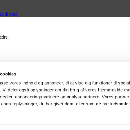
å til blog
edre.
 cookies
te through the website. Out of these cookies, the cookies that are cate
passe vores indhold og annoncer, til at vise dig funktioner til soci
hird-party cookies that help us analyze and understand how you use this
ting out of some of these cookies may have an effect on your browsing 
fik. Vi deler også oplysninger om din brug af vores hjemmeside m
 medier, annonceringspartnere og analysepartnere. Vores partne
ndre oplysninger, du har givet dem, eller som de har indsamlet 
properly. This category only includes cookies that ensures basic functio