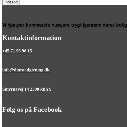
Indsend
Vi hjælper kommende husejere trygt igennem deres boligpr
Kontaktinformation
+45 71 96 96 15
info@dinraadgivning.dk
Smyrnavej 14 2300 kbh S
Følg os på Facebook