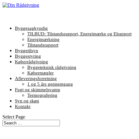
Byggesagkyndig
TILBUD: Tilstandsrapport, Energimærke og Elrapport
Energimærkning
Tilstandsrapport
Byggetilsyn
Byggestyring
Køberrådgivning
Byggeteknisk rådgivning
Købermægler
Afleveringsforretning
1 og 5 års gennemgang
Fugt og skimmelsvamp
Termografering
Syn og skøn
Kontakt
Select Page