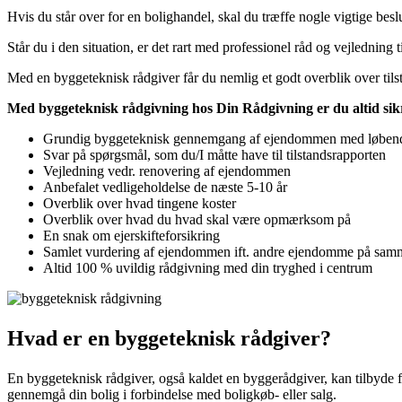
Hvis du står over for en bolighandel, skal du træffe nogle vigtige bes
Står du i den situation, er det rart med professionel råd og vejledning 
Med en byggeteknisk rådgiver får du nemlig et godt overblik over tilst
Med byggeteknisk rådgivning hos Din Rådgivning er du altid sik
Grundig byggeteknisk gennemgang af ejendommen med løbend
Svar på spørgsmål, som du/I måtte have til tilstandsrapporten
Vejledning vedr. renovering af ejendommen
Anbefalet vedligeholdelse de næste 5-10 år
Overblik over hvad tingene koster
Overblik over hvad du hvad skal være opmærksom på
En snak om ejerskifteforsikring
Samlet vurdering af ejendommen ift. andre ejendomme på samm
Altid 100 % uvildig rådgivning med din tryghed i centrum
Hvad er en byggeteknisk rådgiver?
En byggeteknisk rådgiver, også kaldet en byggerådgiver, kan tilbyde f
gennemgå din bolig i forbindelse med boligkøb- eller salg.