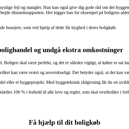
synlige fejl og mangler. Han kan også give dig gode råd om det byggetek
ejde tilstandsrapporten. Her kigger han for eksempel på boligens alder
 husejere, som ved hjælp af dette får tryghed i deres boligkøb.
bolighandel og undgå ekstra omkostninger
. Boligen skal være perfekt, og det er således vigtigt, at køber er sat in
vilket kan være svært og uoverskueligt. Det betyder også, at det kan v
del eller et byggeprojekt. Med byggeteknisk rådgivning får du en uvildig
l klædes 100 % i forhold til alle love og regler, som skal overholdes i f
Få hjælp til dit boligkøb