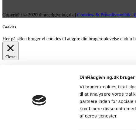
Copyright © 2020 dinraadgivning.dk |
Cookies- & Privatlivspolitik
|
G
Cookies
Her på siden bruger vi cookies til at gøre din brugeroplevelse endnu b
Close
Privacy Overview
DinRådgivning.dk bruger
This website uses cookies to improve your experience while you naviga
Vi bruger cookies til at til
for the working of basic functionalities of the website. We also use t
consent. You also have the option to opt-out of these cookies. But op
til at analysere vores tra
Necessary
partnere inden for sociale
Necessary
kombinere disse data med a
Always Enabled
Necessary cookies are absolutely essential for the website to function 
af deres tjenester.
store any personal information.
Non-necessary
Non-necessary